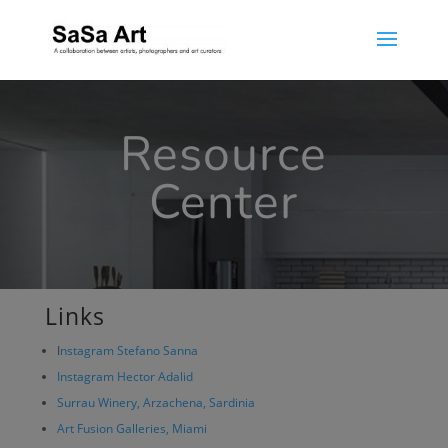
Resource
Center
Links
I
nstagram Stefano Sanna
Instagram Hector Adalid
Surrau Winery, Arzachena, Sardinia
Art Fusion Galleries, Miami