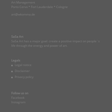
Art Management
Porto Cervo * Fort Lauderdale * Cologne
art@wkomma.de
SaSa Art
SaSa Art has a major goal: create a positive impact on people`s
life through the energy and power of art.
Legals
Legal notice
Disclaimer
Privacy policy
Follow us on
Facebook
Instagram