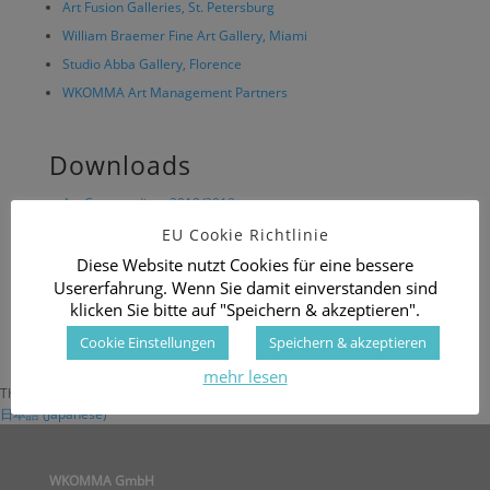
Art Fusion Galleries, St. Petersburg
William Braemer Fine Art Gallery, Miami
Studio Abba Gallery, Florence
WKOMMA Art Management Partners
Downloads
Art Compendium 2018/2019
Metacycling Art Publication, Art District, Florida/USA
EU Cookie Richtlinie
Metacycling Art Publication´, Coast Magazine, Sardinia/Italy
Diese Website nutzt Cookies für eine bessere
Usererfahrung. Wenn Sie damit einverstanden sind
WKOMMA Financial Report (public)
klicken Sie bitte auf "Speichern & akzeptieren".
Metacycling
Cookie Einstellungen
Speichern & akzeptieren
mehr lesen
This post is also available in:
Italiano
(
Italian
)
Deutsch
(
German
)
日本語
(
Japanese
)
WKOMMA GmbH