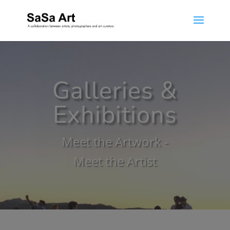
Galleries &
Exhibitions
Meet the Artwork -
Meet the Artist