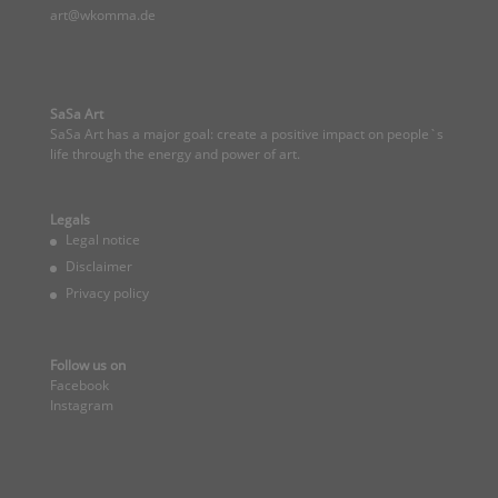
art@wkomma.de
SaSa Art
SaSa Art has a major goal: create a positive impact on people`s
life through the energy and power of art.
Legals
Legal notice
Disclaimer
Privacy policy
Follow us on
Facebook
Instagram