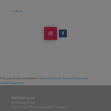
<< Back
This post is also available in:
Italiano
(
Italian
)
Deutsch
(
German
)
日本語
(
Japanese
)
WKOMMA GmbH
Art Management
Porto Cervo * Fort Lauderdale * Cologne