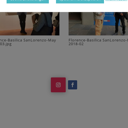
nce-Basilica SanLorenzo-May
Florence-Basilica SanLorenzo
03.jpg
2018-02